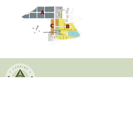
KONTAKT
Camping Via Claudia Augusta
Marktgasse 14 . I-39022 Algund bei Meran