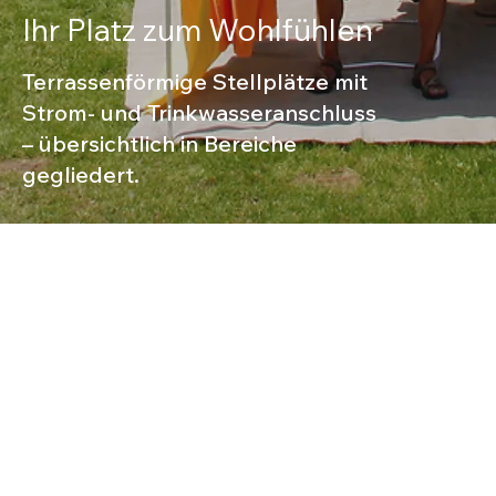
Ihr Platz zum Wohlfühlen
Terrassenförmige Stellplätze mit
Strom- und Trinkwasseranschluss
– übersichtlich in Bereiche
gegliedert.
Ausstattung & Lageplan
Unser Campingplatz verfügt über insgesamt 48
Stellplätze, die terrassenförmig angelegt sind. Die
Anlage ist in drei Bereiche eingeteilt: A - Bereich
Reben, B - Bereich Teich und C - Eingangsbereich.
Jeder Stellplatz ist zwischen 80 und 100 m² groß und