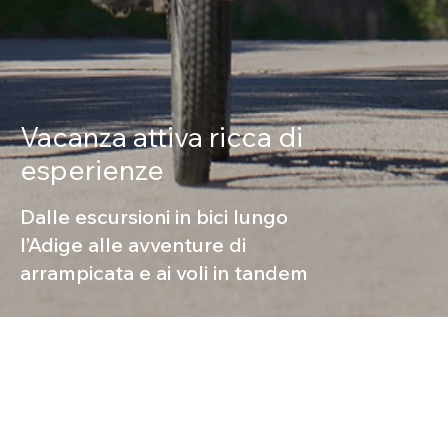
Vacanza attiva ricca di
esperienze
Dalle escursioni in bici lungo
l’Adige alle avventure di
arrampicata e ai voli in tandem
Sport e tempo libero
Lagundo e dintorni offrono molte opportunità