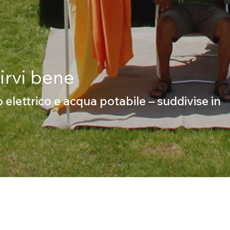
tirvi bene
 elettrico e acqua potabile – suddivise in